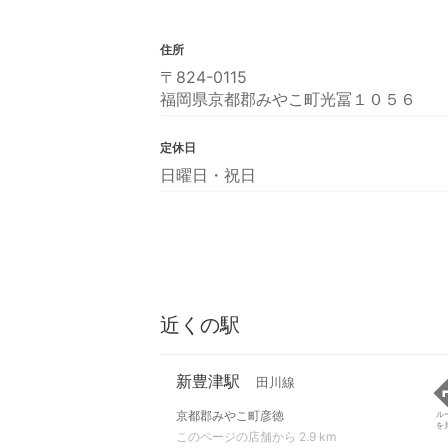
住所
〒824-0115
福岡県京都郡みやこ町光冨１０５６
定休日
日曜日・祝日
近くの駅
新豊津駅
田川線
京都郡みやこ町彦徳
ル
を
このページの店舗から 2.9 km