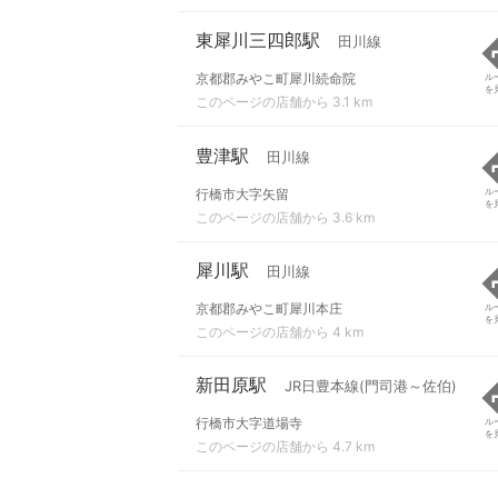
東犀川三四郎駅
田川線
京都郡みやこ町犀川続命院
ル
を
このページの店舗から 3.1 km
豊津駅
田川線
行橋市大字矢留
ル
を
このページの店舗から 3.6 km
犀川駅
田川線
京都郡みやこ町犀川本庄
ル
を
このページの店舗から 4 km
新田原駅
JR日豊本線(門司港～佐伯)
行橋市大字道場寺
ル
を
このページの店舗から 4.7 km