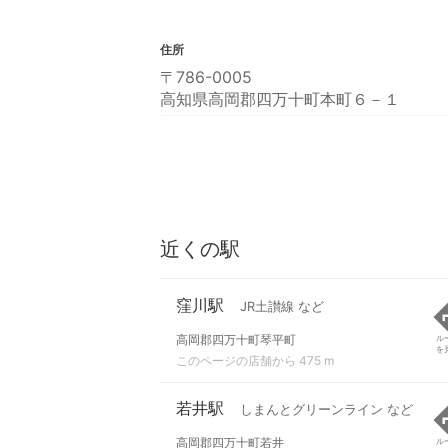
住所
〒786-0005
高知県高岡郡四万十町本町６－１
近くの駅
窪川駅
JR土讃線 など
高岡郡四万十町琴平町
ル
を
このページの店舗から 475 m
若井駅
しまんとグリーンライン など
高岡郡四万十町若井
ル