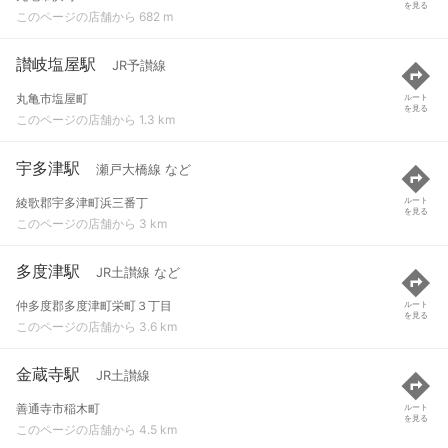
を見る
このページの店舗から 682 m
讃岐塩屋駅
JR予讃線
丸亀市塩屋町
ルート
を見る
このページの店舗から 1.3 km
宇多津駅
瀬戸大橋線 など
綾歌郡宇多津町浜三番丁
ルート
を見る
このページの店舗から 3 km
多度津駅
JR土讃線 など
仲多度郡多度津町栄町３丁目
ルート
を見る
このページの店舗から 3.6 km
金蔵寺駅
JR土讃線
善通寺市稲木町
ルート
を見る
このページの店舗から 4.5 km