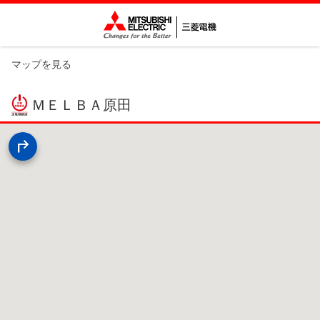
マップを見る
ＭＥＬＢＡ原田