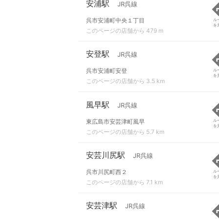
安浦駅
JR呉線
呉市安浦町中央１丁目
ル
を
このページの店舗から 479 m
安登駅
JR呉線
呉市安浦町安登
ル
を
このページの店舗から 3.5 km
風早駅
JR呉線
東広島市安芸津町風早
ル
を
このページの店舗から 5.7 km
安芸川尻駅
JR呉線
呉市川尻町西２
ル
を
このページの店舗から 7.1 km
安芸津駅
JR呉線