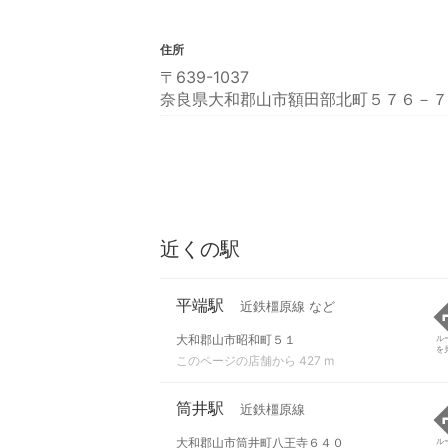
住所
〒639-1037
奈良県大和郡山市額田部北町５７６－７
近くの駅
平端駅
近鉄橿原線 など
大和郡山市昭和町５１
ル
を
このページの店舗から 427 m
筒井駅
近鉄橿原線
大和郡山市筒井町八王寺６４０
ル