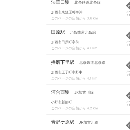
法華口駅
北条鉄道北条線
加西市東笠原町字沖
ル
を
このページの店舗から 3.6 km
田原駅
北条鉄道北条線
加西市田原町字前
ル
を
このページの店舗から 4.1 km
播磨下里駅
北条鉄道北条線
加西市王子町字野中
ル
を
このページの店舗から 4.1 km
河合西駅
JR加古川線
小野市新部町
ル
を
このページの店舗から 4.2 km
青野ケ原駅
JR加古川線