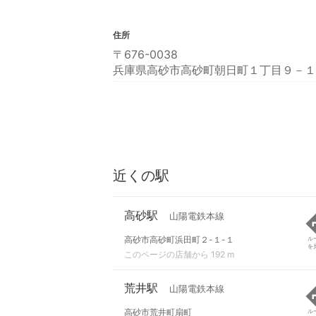
住所
〒676-0038
兵庫県高砂市高砂町朝日町１丁目９－１
近くの駅
高砂駅
山陽電鉄本線
高砂市高砂町浜田町２-１-１
ル
を
このページの店舗から 192 m
荒井駅
山陽電鉄本線
高砂市荒井町扇町
ル