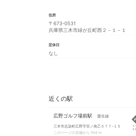
住所
〒673-0531
兵庫県三木市緑が丘町西２－１－１
定休日
なし
近くの駅
広野ゴルフ場前駅
粟生線
三木市志染町広野字宮ノ南乙５７７-１５
ル
を
このページの店舗から 554 m