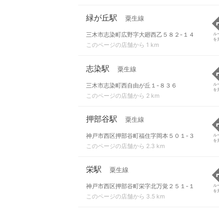
緑が丘駅
粟生線
三木市志染町広野字大廻西乙５８２-１４
ル
を
このページの店舗から 1 km
志染駅
粟生線
三木市志染町西自由が丘１-８３６
ル
を
このページの店舗から 2 km
押部谷駅
粟生線
神戸市西区押部谷町福住字岡本５０１-３
ル
を
このページの店舗から 2.3 km
栄駅
粟生線
神戸市西区押部谷町栄字北万覚２５１-１
ル
を
このページの店舗から 3.5 km