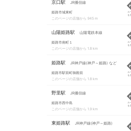
京口駅
JR播但線
姫路市城東町
ル
を
このページの店舗から 945 m
山陽姫路駅
山陽電鉄本線
姫路市南町１
ル
を
このページの店舗から 1.8 km
姫路駅
JR神戸線(神戸～姫路) など
姫路市駅前町御殿前
ル
を
このページの店舗から 1.8 km
野里駅
JR播但線
姫路市西中島
ル
を
このページの店舗から 1.9 km
東姫路駅
JR神戸線(神戸～姫路)