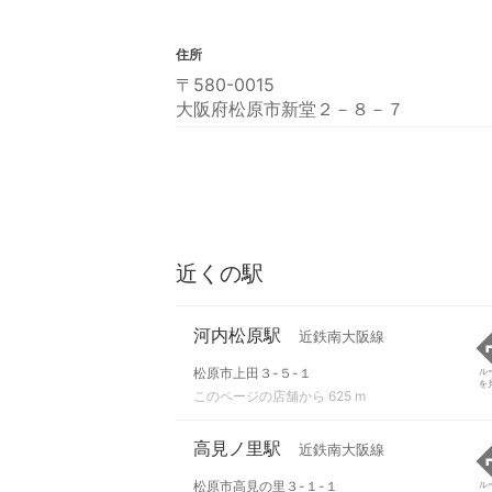
住所
〒580-0015
大阪府松原市新堂２－８－７
近くの駅
河内松原駅
近鉄南大阪線
松原市上田３-５-１
ル
を
このページの店舗から 625 m
高見ノ里駅
近鉄南大阪線
松原市高見の里３-１-１
ル