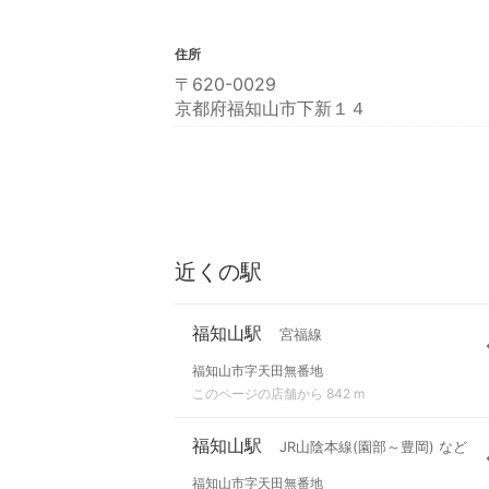
住所
〒620-0029
京都府福知山市下新１４
近くの駅
福知山駅
宮福線
福知山市字天田無番地
このページの店舗から 842 m
福知山駅
JR山陰本線(園部～豊岡) など
福知山市字天田無番地