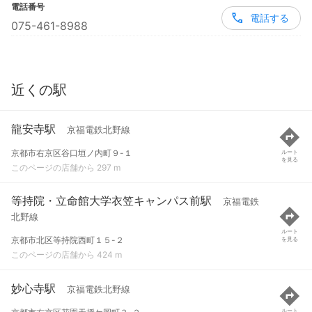
電話番号
電話する
075-461-8988
近くの駅
龍安寺駅
京福電鉄北野線
京都市右京区谷口垣ノ内町９-１
ルート
を見る
このページの店舗から 297 m
等持院・立命館大学衣笠キャンパス前駅
京福電鉄
北野線
ルート
京都市北区等持院西町１５-２
を見る
このページの店舗から 424 m
妙心寺駅
京福電鉄北野線
ルート