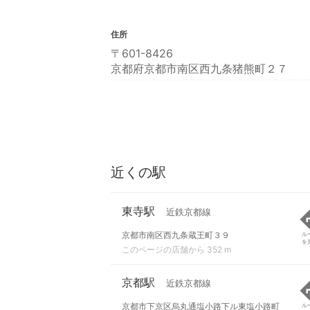
住所
〒601-8426
京都府京都市南区西九条猪熊町２７
近くの駅
東寺駅
近鉄京都線
京都市南区西九条蔵王町３９
ル
を
このページの店舗から 352 m
京都駅
近鉄京都線
京都市下京区烏丸通塩小路下ル東塩小路町
ル