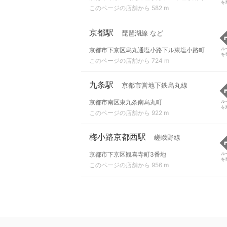
を
このページの店舗から 582 m
京都駅
琵琶湖線 など
京都市下京区烏丸通塩小路下ル東塩小路町
ル
を
このページの店舗から 724 m
九条駅
京都市営地下鉄烏丸線
京都市南区東九条南烏丸町
ル
を
このページの店舗から 922 m
梅小路京都西駅
嵯峨野線
京都市下京区観喜寺町3番地
ル
を
このページの店舗から 956 m