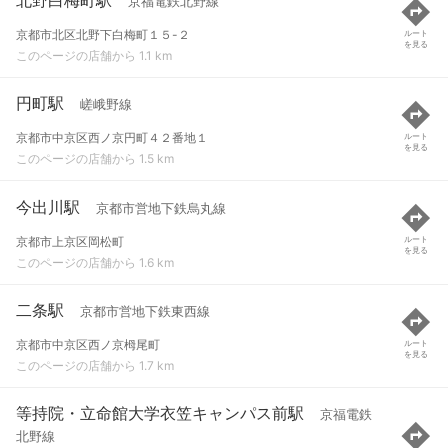
京福電鉄北野線
京都市北区北野下白梅町１５-２
ルート
を見る
このページの店舗から 1.1 km
円町駅
嵯峨野線
京都市中京区西ノ京円町４２番地１
ルート
を見る
このページの店舗から 1.5 km
今出川駅
京都市営地下鉄烏丸線
京都市上京区岡松町
ルート
を見る
このページの店舗から 1.6 km
二条駅
京都市営地下鉄東西線
京都市中京区西ノ京栂尾町
ルート
を見る
このページの店舗から 1.7 km
等持院・立命館大学衣笠キャンパス前駅
京福電鉄
北野線