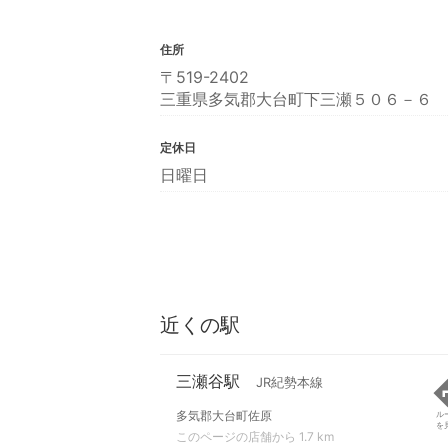
住所
〒519-2402
三重県多気郡大台町下三瀬５０６－６
定休日
日曜日
近くの駅
三瀬谷駅
JR紀勢本線
多気郡大台町佐原
ル
を
このページの店舗から 1.7 km