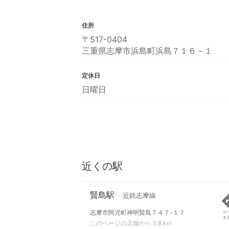
住所
〒517-0404
三重県志摩市浜島町浜島７１６－１
定休日
日曜日
近くの駅
賢島駅
近鉄志摩線
志摩市阿児町神明賢島７４７-１７
ル
を
このページの店舗から 5.8 km