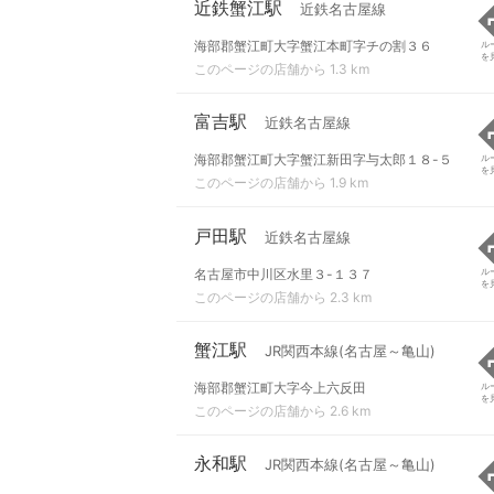
近鉄蟹江駅
近鉄名古屋線
海部郡蟹江町大字蟹江本町字チの割３６
ル
を
このページの店舗から 1.3 km
富吉駅
近鉄名古屋線
海部郡蟹江町大字蟹江新田字与太郎１８-５
ル
を
このページの店舗から 1.9 km
戸田駅
近鉄名古屋線
名古屋市中川区水里３-１３７
ル
を
このページの店舗から 2.3 km
蟹江駅
JR関西本線(名古屋～亀山)
海部郡蟹江町大字今上六反田
ル
を
このページの店舗から 2.6 km
永和駅
JR関西本線(名古屋～亀山)