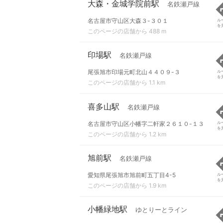
大森・金城学院前駅
名鉄瀬戸線
名古屋市守山区大森３-３０１
ル
を
このページの店舗から 488 m
印場駅
名鉄瀬戸線
尾張旭市印場元町北山４４０９-３
ル
を
このページの店舗から 1.1 km
喜多山駅
名鉄瀬戸線
名古屋市守山区小幡字二軒家２６１０-１３
ル
を
このページの店舗から 1.2 km
旭前駅
名鉄瀬戸線
愛知県尾張旭市旭前町五丁目4-5
ル
を
このページの店舗から 1.9 km
小幡緑地駅
ゆとりーとライン