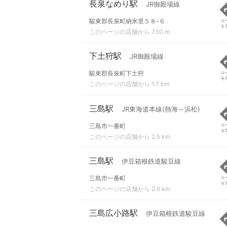
長泉なめり駅
JR御殿場線
駿東郡長泉町納米里５８-６
ル
を
このページの店舗から 730 m
下土狩駅
JR御殿場線
駿東郡長泉町下土狩
ル
を
このページの店舗から 1.7 km
三島駅
JR東海道本線(熱海～浜松)
三島市一番町
ル
を
このページの店舗から 2.5 km
三島駅
伊豆箱根鉄道駿豆線
三島市一番町
ル
を
このページの店舗から 2.6 km
三島広小路駅
伊豆箱根鉄道駿豆線