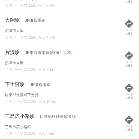
を見る
このページの店舗から 1.5 km
大岡駅
JR御殿場線
沼津市大岡
ルート
を見る
このページの店舗から 2.4 km
片浜駅
JR東海道本線(熱海～浜松)
沼津市今沢
ルート
を見る
このページの店舗から 3.4 km
下土狩駅
JR御殿場線
駿東郡長泉町下土狩
ルート
を見る
このページの店舗から 3.9 km
三島広小路駅
伊豆箱根鉄道駿豆線
三島市広小路町
ルート
を見る
このページの店舗から 5.1 km