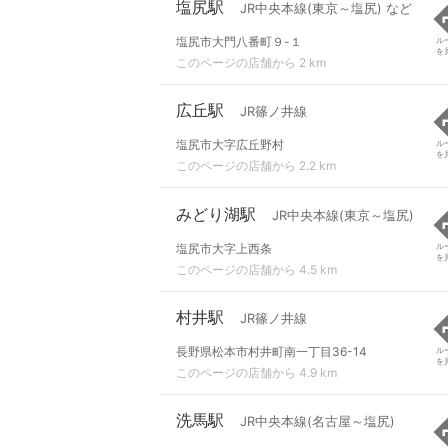
塩尻駅
JR中央本線(東京～塩尻) など
塩尻市大門八番町９-１
ル
を
このページの店舗から 2 km
広丘駅
JR篠ノ井線
塩尻市大字広丘野村
ル
を
このページの店舗から 2.2 km
みどり湖駅
JR中央本線(東京～塩尻)
塩尻市大字上西条
ル
を
このページの店舗から 4.5 km
村井駅
JR篠ノ井線
長野県松本市村井町南一丁目36-14
ル
を
このページの店舗から 4.9 km
洗馬駅
JR中央本線(名古屋～塩尻)