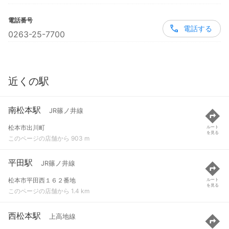
電話番号
電話する
0263-25-7700
近くの駅
南松本駅
JR篠ノ井線
松本市出川町
ルート
を見る
このページの店舗から 903 m
平田駅
JR篠ノ井線
松本市平田西１６２番地
ルート
を見る
このページの店舗から 1.4 km
西松本駅
上高地線