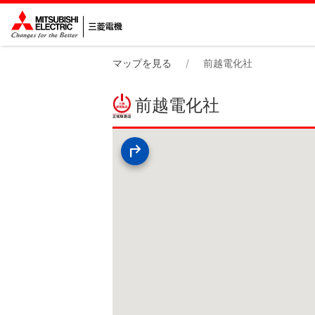
マップを見る
前越電化社
前越電化社