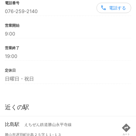
電話番号
電話する
076-259-2140
営業開始
9:00
営業終了
19:00
定休日
日曜日・祝日
近くの駅
比島駅
えちぜん鉄道勝山永平寺線
勝山市遅羽町比島２５字１１-１３
ルート