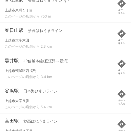
妙高はねうまライン など
上越市東町１丁目
ルート
を見る
このページの店舗から 750 m
春日山駅
妙高はねうまライン
上越市大字木田
ルート
を見る
このページの店舗から 2.3 km
黒井駅
JR信越本線(直江津～新潟)
上越市頸城区西福島
ルート
を見る
このページの店舗から 3.4 km
谷浜駅
日本海ひすいライン
上越市大字長浜
ルート
を見る
このページの店舗から 5.4 km
高田駅
妙高はねうまライン
上越市仲町４丁目
ルート