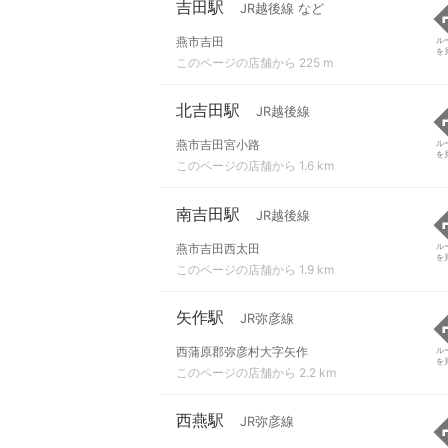
吉田駅
JR越後線 など
燕市吉田
ル
を
このページの店舗から 225 m
北吉田駅
JR越後線
燕市吉田宮小路
ル
を
このページの店舗から 1.6 km
南吉田駅
JR越後線
燕市吉田西太田
ル
を
このページの店舗から 1.9 km
矢作駅
JR弥彦線
西蒲原郡弥彦村大字矢作
ル
を
このページの店舗から 2.2 km
西燕駅
JR弥彦線