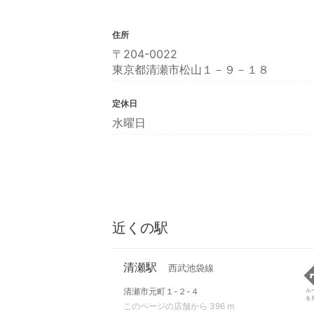
住所
〒204-0022
東京都清瀬市松山１－９－１８
定休日
水曜日
近くの駅
清瀬駅
西武池袋線
清瀬市元町１-２-４
ル
を
このページの店舗から 396 m