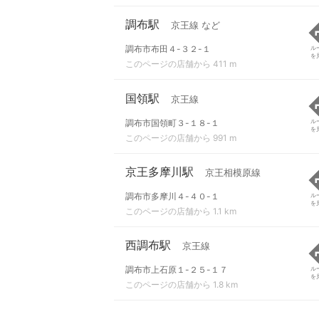
調布駅
京王線 など
調布市布田４-３２-１
ル
を
このページの店舗から 411 m
国領駅
京王線
調布市国領町３-１８-１
ル
を
このページの店舗から 991 m
京王多摩川駅
京王相模原線
調布市多摩川４-４０-１
ル
を
このページの店舗から 1.1 km
西調布駅
京王線
調布市上石原１-２５-１７
ル
を
このページの店舗から 1.8 km