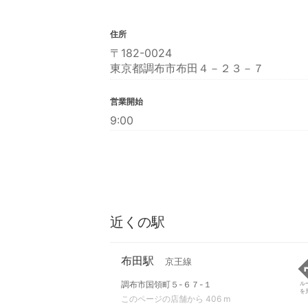
住所
〒182-0024
東京都調布市布田４－２３－７
営業開始
9:00
近くの駅
布田駅
京王線
調布市国領町５-６７-１
ル
を
このページの店舗から 406 m