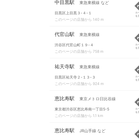
中目黒駅
東急東横線 など
目黒区上目黒３-４-１
ル
を
このページの店舗から 140 m
代官山駅
東急東横線
渋谷区代官山町１９-４
ル
を
このページの店舗から 758 m
祐天寺駅
東急東横線
目黒区祐天寺２-１３-３
ル
を
このページの店舗から 924 m
恵比寿駅
東京メトロ日比谷線
東京都渋谷区恵比寿南一丁目5-5
ル
を
このページの店舗から 1.1 km
恵比寿駅
JR山手線 など