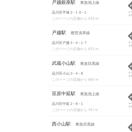
戸越銀座駅
東急池上線
品川区平塚２-１６-１
ル
を
このページの店舗から 455 m
戸越駅
都営浅草線
品川区戸越３-４-１７
ル
を
このページの店舗から 632 m
武蔵小山駅
東急目黒線
品川区小山３-４-８
ル
を
このページの店舗から 664 m
荏原中延駅
東急池上線
品川区中延２-８-１
ル
を
このページの店舗から 741 m
西小山駅
東急目黒線