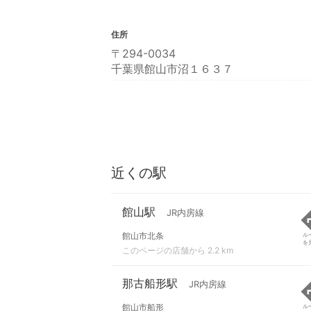
住所
〒294-0034
千葉県館山市沼１６３７
近くの駅
館山駅
JR内房線
館山市北条
ル
を
このページの店舗から 2.2 km
那古船形駅
JR内房線
館山市船形
ル