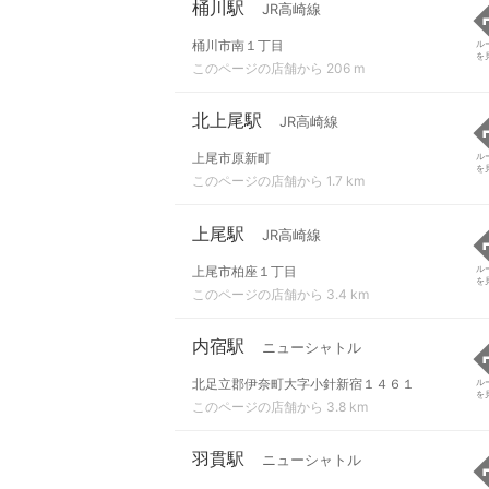
桶川駅
JR高崎線
桶川市南１丁目
ル
を
このページの店舗から 206 m
北上尾駅
JR高崎線
上尾市原新町
ル
を
このページの店舗から 1.7 km
上尾駅
JR高崎線
上尾市柏座１丁目
ル
を
このページの店舗から 3.4 km
内宿駅
ニューシャトル
北足立郡伊奈町大字小針新宿１４６１
ル
を
このページの店舗から 3.8 km
羽貫駅
ニューシャトル