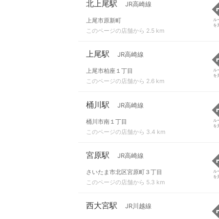
北上尾駅
JR高崎線
上尾市原新町
ル
を
このページの店舗から 2.5 km
上尾駅
JR高崎線
上尾市柏座１丁目
ル
を
このページの店舗から 2.6 km
桶川駅
JR高崎線
桶川市南１丁目
ル
を
このページの店舗から 3.4 km
宮原駅
JR高崎線
さいたま市北区宮原町３丁目
ル
を
このページの店舗から 5.3 km
西大宮駅
JR川越線