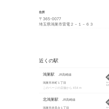
住所
〒365-0077
埼玉県鴻巣市雷電２－１－６３
近くの駅
鴻巣駅
JR高崎線
鴻巣市本町１丁目
ル
を
このページの店舗から 454 m
北鴻巣駅
JR高崎線
鴻巣市赤見台１丁目
ル