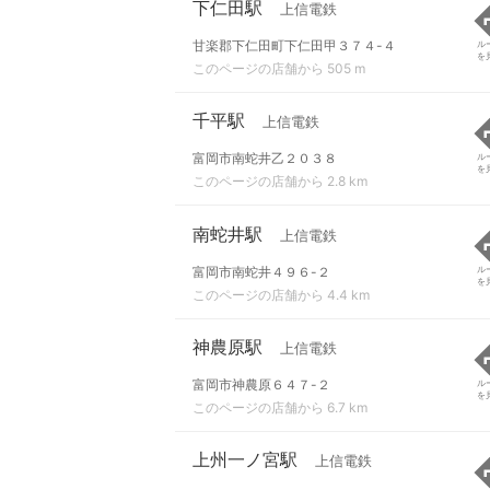
下仁田駅
上信電鉄
甘楽郡下仁田町下仁田甲３７４-４
ル
を
このページの店舗から 505 m
千平駅
上信電鉄
富岡市南蛇井乙２０３８
ル
を
このページの店舗から 2.8 km
南蛇井駅
上信電鉄
富岡市南蛇井４９６-２
ル
を
このページの店舗から 4.4 km
神農原駅
上信電鉄
富岡市神農原６４７-２
ル
を
このページの店舗から 6.7 km
上州一ノ宮駅
上信電鉄