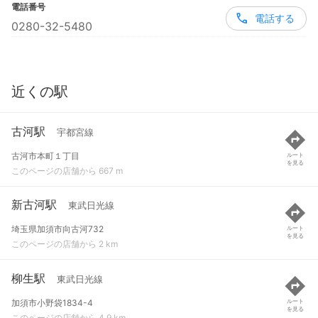
電話番号
電話する
0280-32-5480
近くの駅
古河駅
宇都宮線
古河市本町１丁目
ルート
を見る
このページの店舗から 667 m
新古河駅
東武日光線
埼玉県加須市向古河732
ルート
を見る
このページの店舗から 2 km
柳生駅
東武日光線
加須市小野袋1834-4
ルート
を見る
このページの店舗から 4.9 km