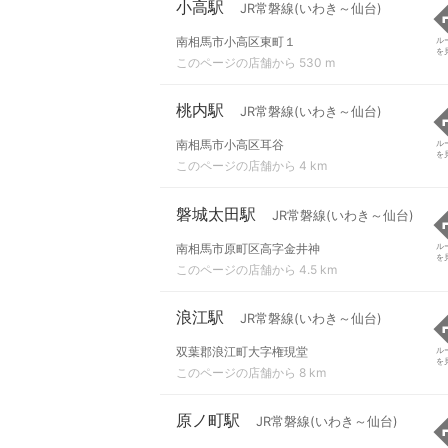
小高駅
JR常磐線(いわき～仙台)
南相馬市小高区東町１
ル
を
このページの店舗から 530 m
桃内駅
JR常磐線(いわき～仙台)
南相馬市小高区耳谷
ル
を
このページの店舗から 4 km
磐城太田駅
JR常磐線(いわき～仙台)
南相馬市原町区高字金井神
ル
を
このページの店舗から 4.5 km
浪江駅
JR常磐線(いわき～仙台)
双葉郡浪江町大字権現堂
ル
を
このページの店舗から 8 km
原ノ町駅
JR常磐線(いわき～仙台)